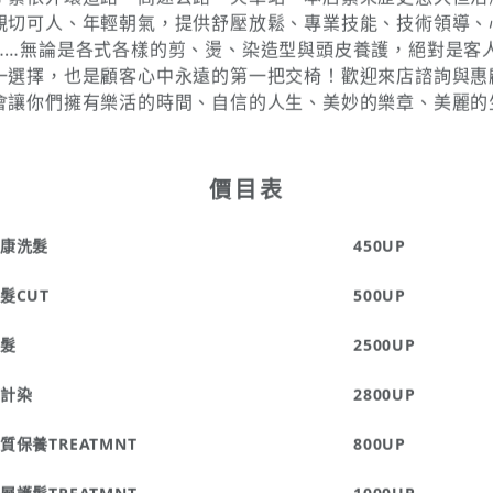
店位於豐原市聞名暇耳的<媽祖廟>{廟東}正前方信義街，一邊
，一邊接三民路，都是豐原市最繁華的地區，附近有彰化銀行
銀、郵政總局；緊臨第一銀行、土地銀行、台灣銀行，旁邊各
；緊依外環道路、高速公路、火車站。本店素來歷史悠久但活
親切可人、年輕朝氣，提供舒壓放鬆、專業技能、技術領導、
……無論是各式各樣的剪、燙、染造型與頭皮養護，絕對是客
一選擇，也是顧客心中永遠的第一把交椅！歡迎來店諮詢與惠
會讓你們擁有樂活的時間、自信的人生、美妙的樂章、美麗的
價目表
康洗髮
450UP
髮CUT
500UP
髮
2500UP