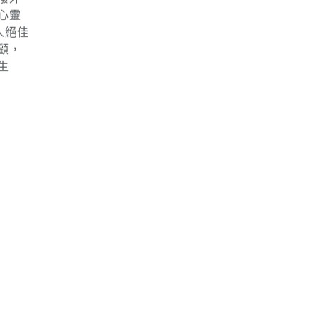
接中
、台
有停
潑外
心靈
人絕佳
顧，
生