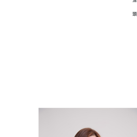
設
髮
深
頭