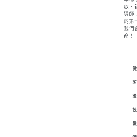
信義
正路
灣企
車場
放、
導師
的第
我們
命！
健
剪
燙