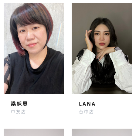
梁綵恩
LANA
中友店
台中店