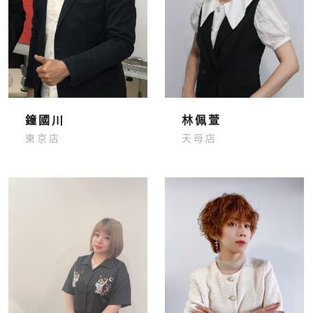
鐘國川
林佩萱
東京店
天母店