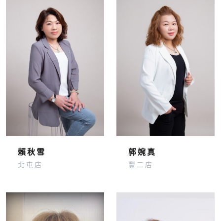
賴秋雪
郭婉真
北屯店
豐二店