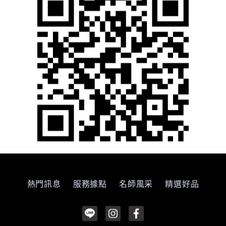
熱門訊息
服務據點
名師風采
精選好品