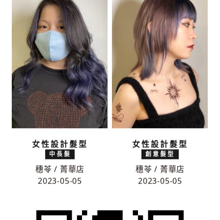
女性設計髮型
女性設計髮型
中長髮
創意髮型
穗苓 / 菁華店
穗苓 / 菁華店
2023-05-05
2023-05-05