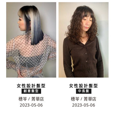
女性設計髮型
女性設計髮型
創意髮型
中長髮
穗苓 / 菁華店
穗苓 / 菁華店
2023-05-06
2023-05-06