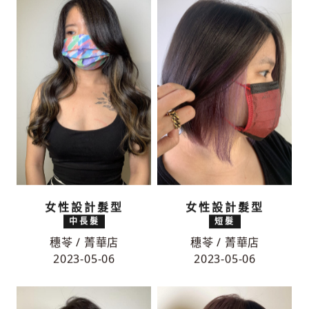
女性設計髮型
女性設計髮型
中長髮
短髮
穗苓 / 菁華店
穗苓 / 菁華店
2023-05-06
2023-05-06