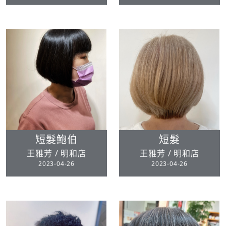
自然撥乾
手波捲
張桂華 / 明和店
張桂華 / 明和店
2023-04-26
2023-04-26