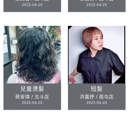
短髮
捲髮
涂文君 / 北斗店
蔡安琪 / 北斗店
2023-04-20
2023-04-20