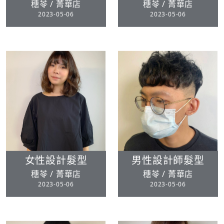
女性設計髮型
女性設計髮型
穗苓 / 菁華店
穗苓 / 菁華店
2023-05-06
2023-05-06