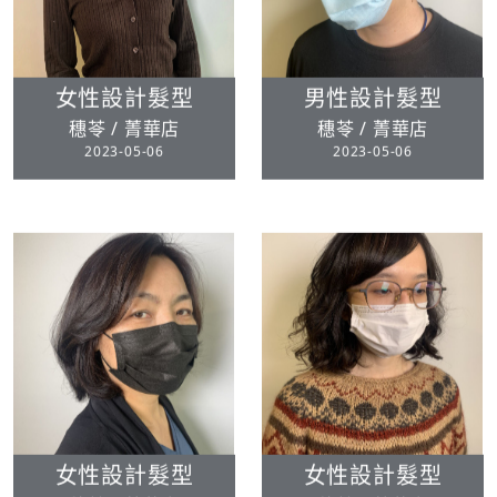
女性設計髮型
男性設計髮型
穗苓 / 菁華店
穗苓 / 菁華店
2023-05-06
2023-05-06