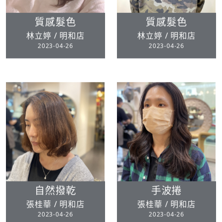
質感髮色
質感髮色
林立婷 / 明和店
林立婷 / 明和店
2023-04-26
2023-04-26