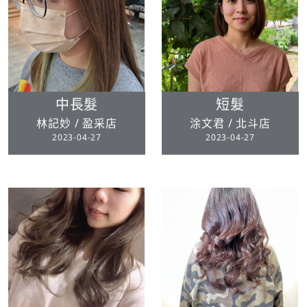
蕭淑齡 / 盈采店
林記妙 / 盈采店
2023-04-27
2023-04-27
中長髮
短髮
林記妙 / 盈采店
涂文君 / 北斗店
2023-04-27
2023-04-27