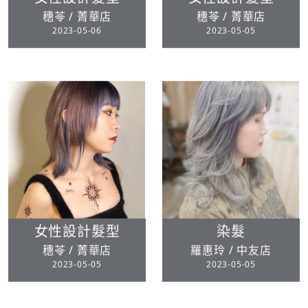
女性設計髮型
女性設計髮型
穗苓 / 菁華店
穗苓 / 菁華店
2023-05-06
2023-05-05