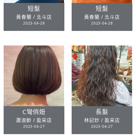
短髮
短髮
黃春蘭 / 北斗店
黃春蘭 / 北斗店
2023-04-28
2023-04-28