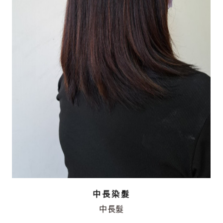
薇光燙
中長髮