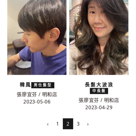
韓風
長髮大波浪
男仕髮型
中長髮
張廖宜芬 / 明和店
張廖宜芬 / 明和店
2023-05-06
2023-04-29
‹
1
2
3
›