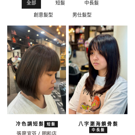
全部
短髮
中長髮
創意髮型
男仕髮型
冷色調短髮
八字瀏海鎖骨髮
短髮
中長髮
張廖宜芬 / 明和店