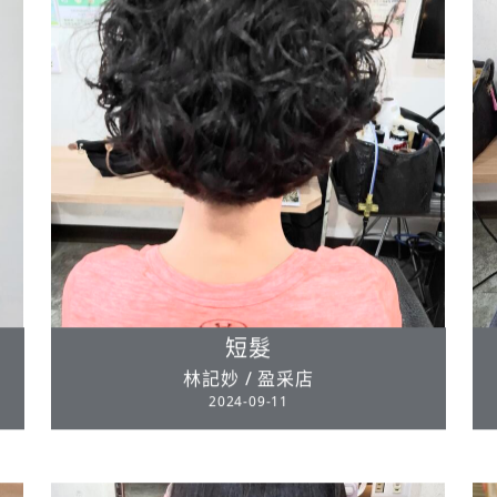
燙髮
陳惠娟 / 彰二店
2024-09-12