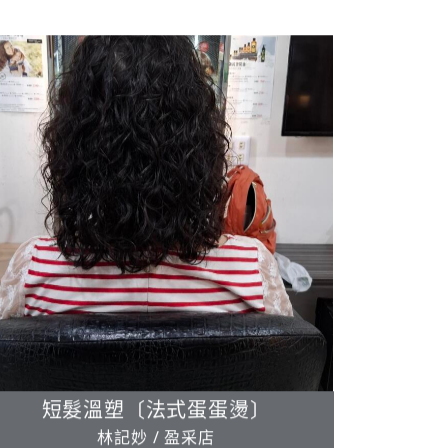
俏麗髮型
蔡淑卿 / 名髮店
2024-09-07