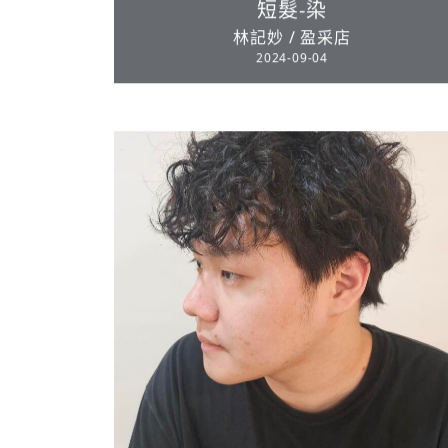
短髮-染
林記妙 / 盈采店
2024-09-04