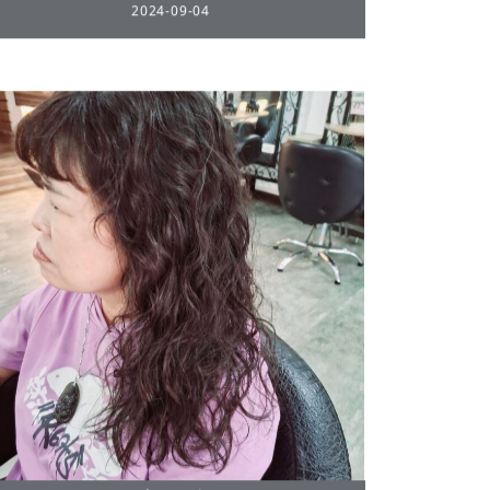
短髮溫塑〔法式蛋蛋燙〕
林記妙 / 盈采店
2024-09-04