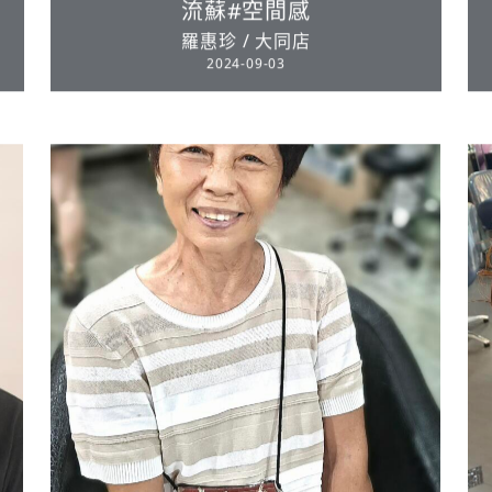
流蘇#空間感
羅惠珍 / 大同店
2024-09-03