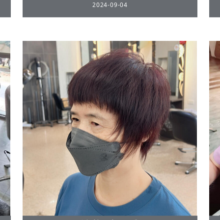
短髮鮑勃
林記妙 / 盈采店
2024-09-04