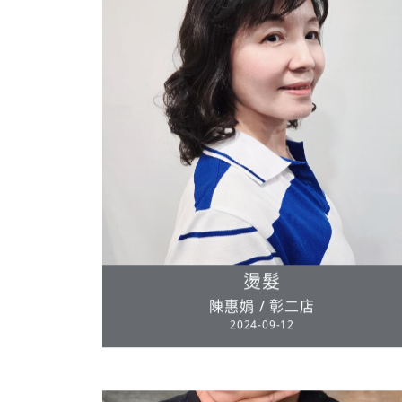
染髮
陳惠娟 / 彰二店
2024-09-12