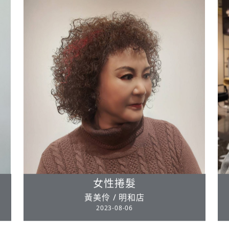
日系齊切
何芊岱 / 南京店
2023-08-17