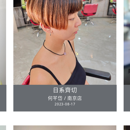
帥
戴虹月 / 信義店
2023-09-03