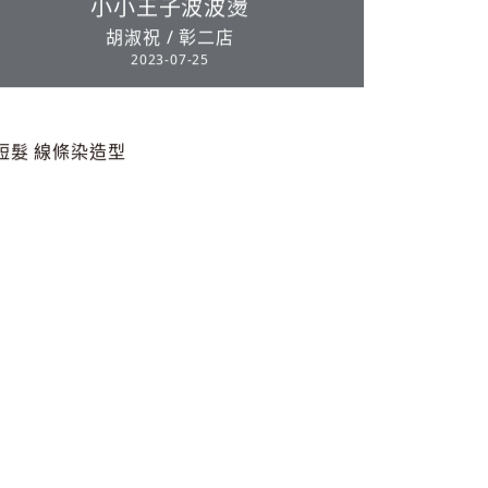
小小王子波波燙
胡淑祝 / 彰二店
2023-07-25