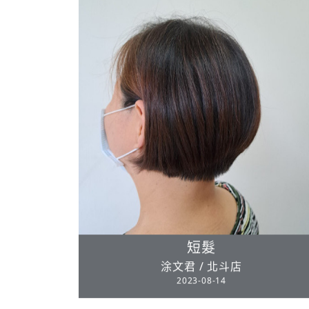
冷亞麻灰
王雅芳 / 明和店
2023-08-23