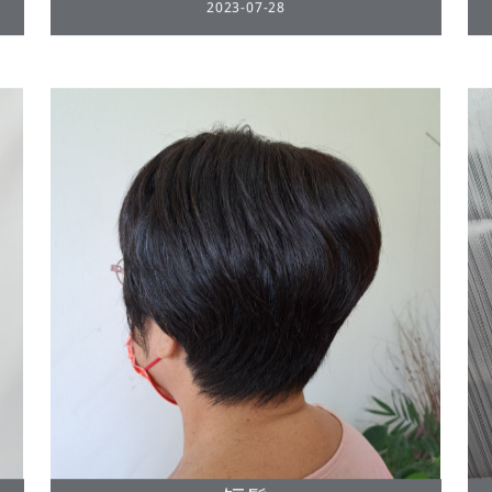
甜美短髮
蔡淑卿 / 名髮店
2023-07-28