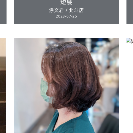
短髮
涂文君 / 北斗店
2023-07-25