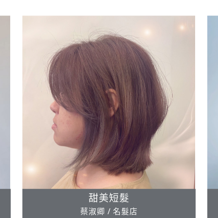
女性捲髮
黃美伶 / 明和店
2023-08-06