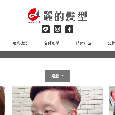
服務據點
名師風采
精選好品
品
SHOWCASE
作品推薦