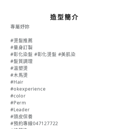
造型簡介
專屬妤妳
#燙髮推薦
#量身訂製
#彰化染髮 #彰化燙髮 #美肌染
#髮質調理
#溫塑燙
#木馬燙
#Hair
#okexperience
#color
#Perm
#Leader
#頭皮保養
#預約專線047127722