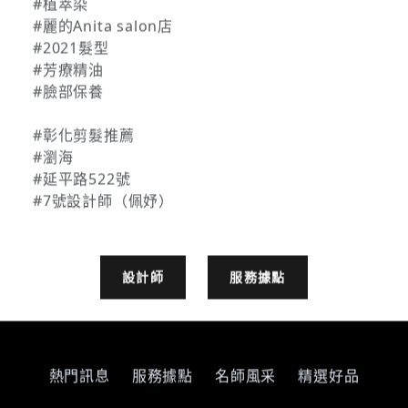
#植萃染
#麗的Anita salon店
#2021髮型
#芳療精油
#臉部保養
#彰化剪髮推薦
#瀏海
#延平路522號
#7號設計師（佩妤）
設計師
服務據點
熱門訊息
服務據點
名師風采
精選好品