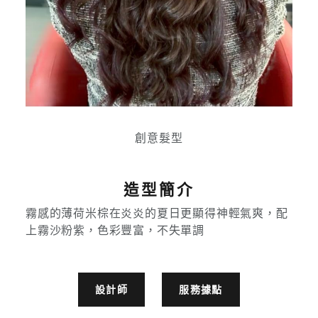
創意髮型
造型簡介
霧感的薄荷米棕在炎炎的夏日更顯得神輕氣爽，配
上霧沙粉紫，色彩豐富，不失單調
設計師
服務據點