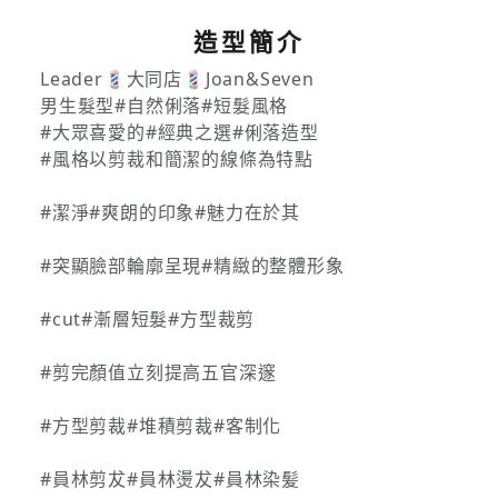
造型簡介
Leader💈大同店💈Joan&Seven
男生髮型#自然俐落#短髮風格
#大眾喜愛的#經典之選#俐落造型
#風格以剪裁和簡潔的線條為特點
#潔淨#爽朗的印象#魅力在於其
#突顯臉部輪廓呈現#精緻的整體形象
#cut#漸層短髮#方型裁剪
#剪完顏值立刻提高五官深邃
#方型剪裁#堆積剪裁#客制化
#員林剪犮#員林燙犮#員林染髪