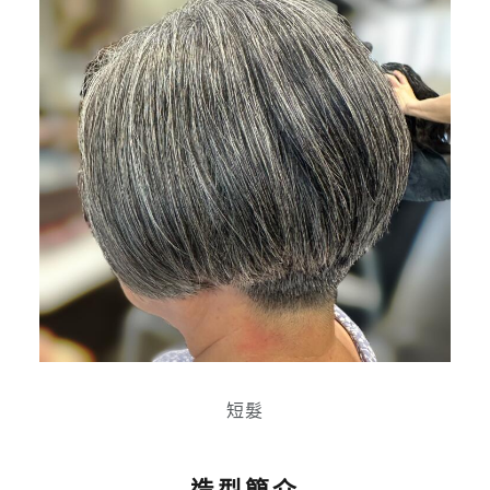
短髮
造型簡介