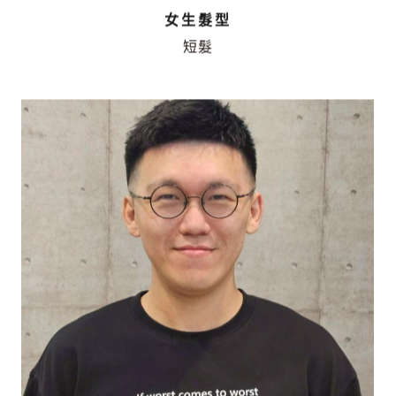
女生髮型
創意髮型