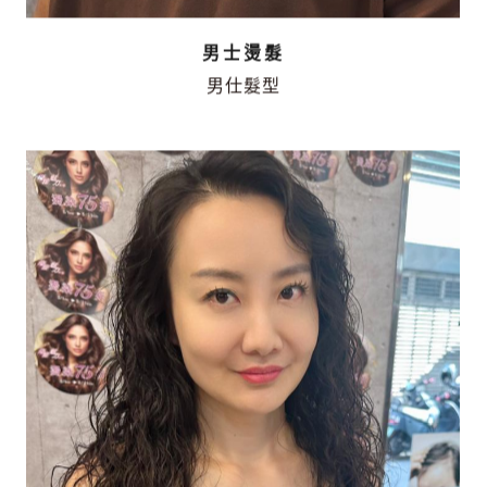
男士燙髮
男仕髮型